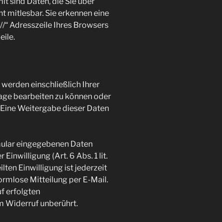
t sind Daten, die Sie über
ht mitlesbar. Sie erkennen eine
//“ Adresszeile Ihres Browsers
ile.
werden einschließlich Ihrer
age bearbeiten zu können oder
 Eine Weitergabe dieser Daten
mular eingegebenen Daten
Einwilligung (Art. 6 Abs. 1 lit.
lten Einwilligung ist jederzeit
ormlose Mitteilung per E-Mail.
f erfolgten
 Widerruf unberührt.