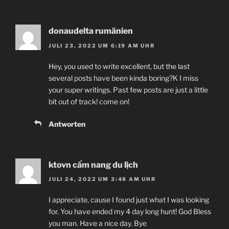
donaudelta rumänien
JULI 23, 2022 UM 6:19 AM UHR
Hey, you used to write excellent, but the last
several posts have been kinda boring?K I miss
your super writings. Past few posts are just a little
bit out of track! come on!
Antworten
ktovn cẩm nang du lịch
JULI 24, 2022 UM 3:48 AM UHR
I appreciate, cause I found just what I was looking
for. You have ended my 4 day long hunt! God Bless
you man. Have a nice day. Bye