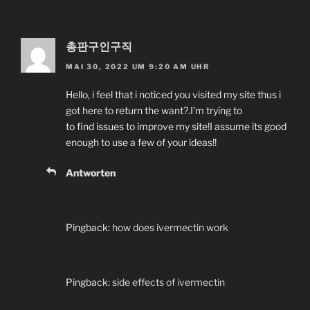
총판구인구직
MAI 30, 2022 UM 9:20 AM UHR
Hello, i feel that i noticed you visited my site thus i
got here to return the want?.I’m trying to
to find issues to improve my site!I assume its good
enough to use a few of your ideas!!
Antworten
Pingback:
how does ivermectin work
Pingback:
side effects of ivermectin