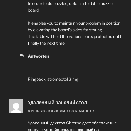
In order to do puzzles, obtain a foldable puzzle
board.
It enables you to maintain your problem in position
by elevating the board’s sides for storing.
The table will hold the various parts protected until
finally the next time.
Antworten
Pingback:
stromectol 3 mg
Удаленный рабочий стол
APRIL 20, 2022 UM 11:05 AM UHR
Удаленный десктоп Chrome дает обеспечение
доступ к устройствам, основанный на