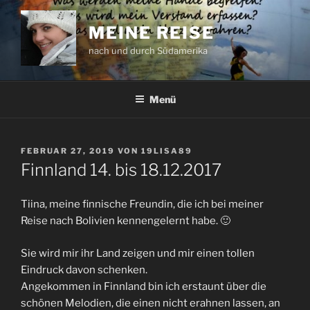
Zum
Inhalt
MEINE REISE
springen
nach und durch Südamerika
Menü
VERÖFFENTLICHT
FEBRUAR 27, 2019
VON
19LISA89
AM
Finnland 14. bis 18.12.2017
Tiina, meine finnische Freundin, die ich bei meiner
Reise nach Bolivien kennengelernt habe. 🙂
Sie wird mir ihr Land zeigen und mir einen tollen
Eindruck davon schenken.
Angekommen in Finnland bin ich erstaunt über die
schönen Melodien, die einen nicht erahnen lassen, an