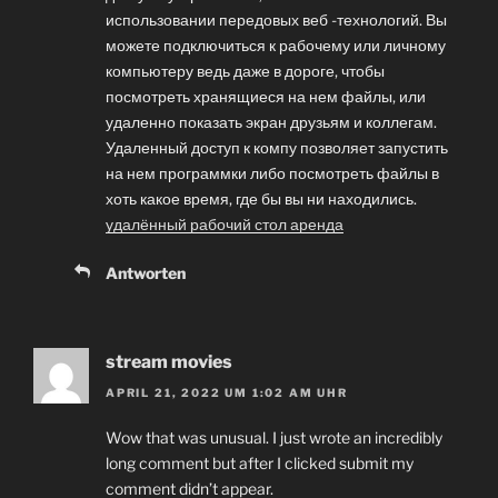
использовании передовых веб -технологий. Вы
можете подключиться к рабочему или личному
компьютеру ведь даже в дороге, чтобы
посмотреть хранящиеся на нем файлы, или
удаленно показать экран друзьям и коллегам.
Удаленный доступ к компу позволяет запустить
на нем программки либо посмотреть файлы в
хоть какое время, где бы вы ни находились.
удалённый рабочий стол аренда
Antworten
stream movies
APRIL 21, 2022 UM 1:02 AM UHR
Wow that was unusual. I just wrote an incredibly
long comment but after I clicked submit my
comment didn’t appear.