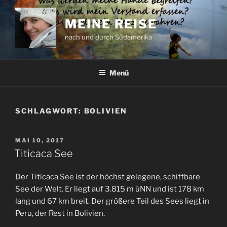
Zum
Inhalt
MEINE REISE
springen
nach und durch Südamerika
Menü
SCHLAGWORT:
BOLIVIEN
VERÖFFENTLICHT
MAI 10, 2017
AM
Titicaca See
Der Titicaca See ist der höchst gelegene, schiffbare
See der Welt. Er liegt auf 3.815 m üNN und ist 178 km
lang und 67 km breit. Der größere Teil des Sees liegt in
Peru, der Rest in Bolivien.