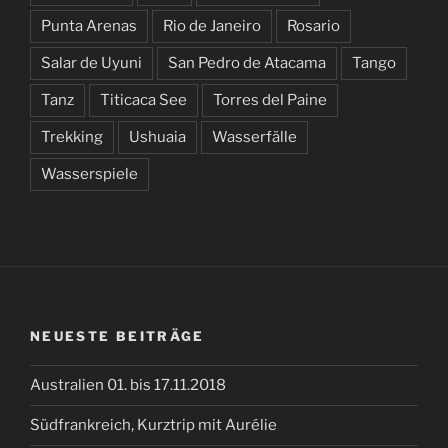
Punta Arenas
Rio de Janeiro
Rosario
Salar de Uyuni
San Pedro de Atacama
Tango
Tanz
Titicaca See
Torres del Paine
Trekking
Ushuaia
Wasserfälle
Wasserspiele
NEUESTE BEITRÄGE
Australien 01. bis 17.11.2018
Südfrankreich, Kurztrip mit Aurélie