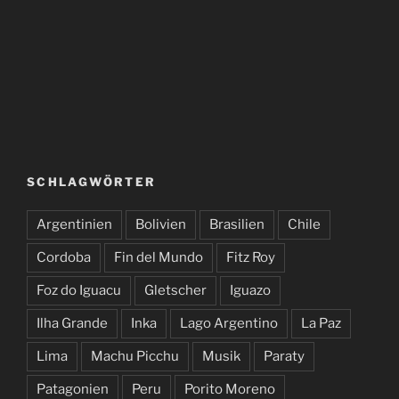
SCHLAGWÖRTER
Argentinien
Bolivien
Brasilien
Chile
Cordoba
Fin del Mundo
Fitz Roy
Foz do Iguacu
Gletscher
Iguazo
Ilha Grande
Inka
Lago Argentino
La Paz
Lima
Machu Picchu
Musik
Paraty
Patagonien
Peru
Porito Moreno