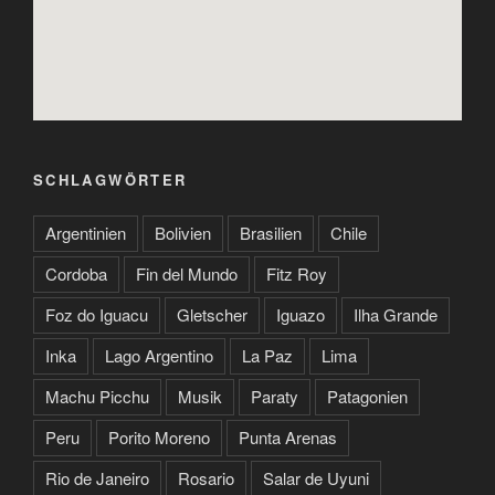
SCHLAGWÖRTER
Argentinien
Bolivien
Brasilien
Chile
Cordoba
Fin del Mundo
Fitz Roy
Foz do Iguacu
Gletscher
Iguazo
Ilha Grande
Inka
Lago Argentino
La Paz
Lima
Machu Picchu
Musik
Paraty
Patagonien
Peru
Porito Moreno
Punta Arenas
Rio de Janeiro
Rosario
Salar de Uyuni