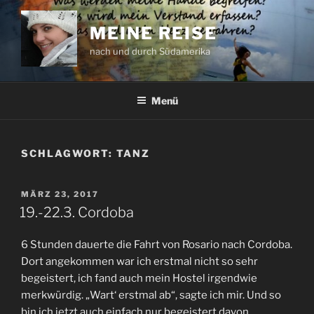
Zum
Inhalt
MEINE REISE
springen
nach und durch Südamerika
Menü
SCHLAGWORT:
TANZ
VERÖFFENTLICHT
MÄRZ 23, 2017
AM
19.-22.3. Cordoba
6 Stunden dauerte die Fahrt von Rosario nach Cordoba.
Dort angekommen war ich erstmal nicht so sehr
begeistert, ich fand auch mein Hostel irgendwie
merkwürdig. „Wart‘ erstmal ab“, sagte ich mir. Und so
bin ich jetzt auch einfach nur begeistert davon.