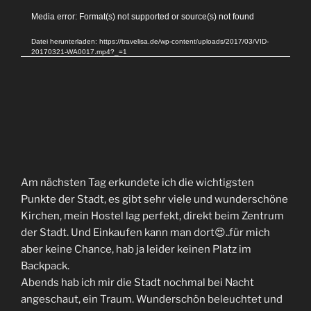
Video-
Media error: Format(s) not supported or source(s) not found
Player
Datei herunterladen: https://travelisa.de/wp-content/uploads/2017/03/VID-
20170321-WA0017.mp4?_=1
Am nächsten Tag erkundete ich die wichtigsten
Punkte der Stadt, es gibt sehr viele und wunderschöne
Kirchen, mein Hostel lag perfekt, direkt beim Zentrum
der Stadt. Und Einkaufen kann man dort😍..für mich
aber keine Chance, hab ja leider keinen Platz im
Backpack.
Abends hab ich mir die Stadt nochmal bei Nacht
angeschaut, ein Traum. Wunderschön beleuchtet und