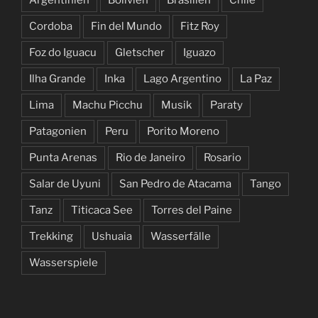
Cordoba
Fin del Mundo
Fitz Roy
Foz do Iguacu
Gletscher
Iguazo
Ilha Grande
Inka
Lago Argentino
La Paz
Lima
Machu Picchu
Musik
Paraty
Patagonien
Peru
Porito Moreno
Punta Arenas
Rio de Janeiro
Rosario
Salar de Uyuni
San Pedro de Atacama
Tango
Tanz
Titicaca See
Torres del Paine
Trekking
Ushuaia
Wasserfälle
Wasserspiele