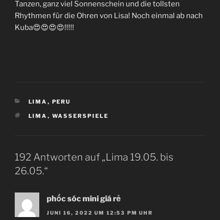
Tanzen, ganz viel Sonnenschein und die tollsten
Rhythmen für die Ohren von Lisa! Noch einmal ab nach
Kuba😍😍😍😍!!!!!
KATEGORIEN
LIMA
,
PERU
SCHLAGWÖRTER
LIMA
,
WASSERSPIELE
192 Antworten auf „Lima 19.05. bis
26.05.“
phốc sóc mini giá rẻ
JUNI 16, 2022 UM 12:53 PM UHR