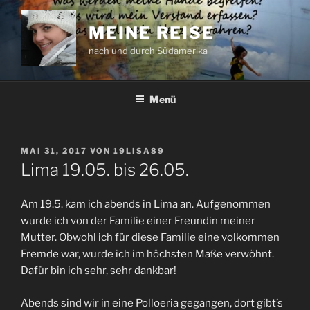
Zum
Inhalt
MEINE REISE
springen
nach und durch Südamerika
Menü
VERÖFFENTLICHT
MAI 31, 2017
VON
19LISA89
AM
Lima 19.05. bis 26.05.
Am 19.5. kam ich abends in Lima an. Aufgenommen
wurde ich von der Familie einer Freundin meiner
Mutter. Obwohl ich für diese Familie eine volkommen
Fremde war, wurde ich im höchsten Maße verwöhnt.
Dafür bin ich sehr, sehr dankbar!
Abends sind wir in eine Polloeria gegangen, dort gibt’s