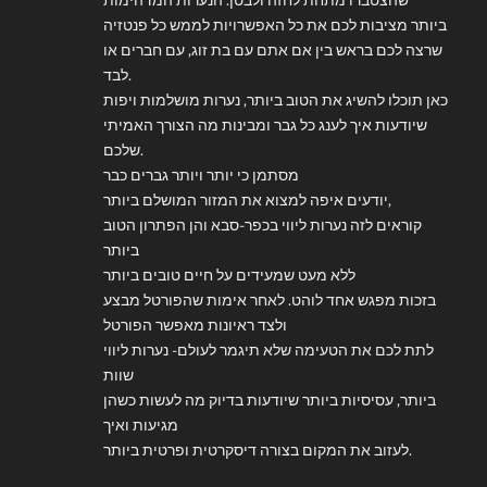
ביותר מציבות לכם את כל האפשרויות לממש כל פנטזיה
שרצה לכם בראש בין אם אתם עם בת זוג, עם חברים או
לבד.
כאן תוכלו להשיג את הטוב ביותר, נערות מושלמות ויפות
שיודעות איך לענג כל גבר ומבינות מה הצורך האמיתי
שלכם.
מסתמן כי יותר ויותר גברים כבר
יודעים איפה למצוא את המזור המושלם ביותר,
קוראים לזה נערות ליווי בכפר-סבא והן הפתרון הטוב
ביותר
ללא מעט שמעידים על חיים טובים ביותר
בזכות מפגש אחד לוהט. לאחר אימות שהפורטל מבצע
ולצד ראיונות מאפשר הפורטל
לתת לכם את הטעימה שלא תיגמר לעולם- נערות ליווי
שוות
ביותר, עסיסיות ביותר שיודעות בדיוק מה לעשות כשהן
מגיעות ואיך
לעזוב את המקום בצורה דיסקרטית ופרטית ביותר.