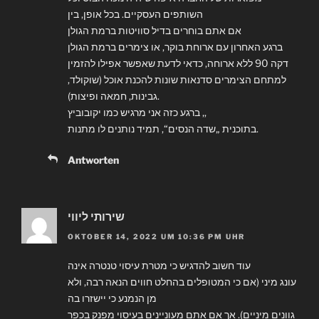
השותפים העסקיים. בכל אופן, בין
אם אתם בוחרים בדיל סוויטות ברמת הגולן
ברגע האחרון עם ארוחת בוקר, או צימרים ברמת הגולן
דקה 90 ללא ארוחה, כדאי לדעת שאפשר אפילו להזמין
למתחם הצימרים סדנאות שונות להכנת אוכל (שוקולד,
גבינות, חמאה ופיצות).
ברגע כזה אני מרגיש כמו יקובוביץ ‚,
בתוכנית „שדה הנסים“, תמיד נותנים לו מתנות.
Antworten
שירותי ליווי
OKTOBER 14, 2022 UM 10:36 PM UHR
עוד חשוב להדגיש כי מטרת עיסוי טנטרה אינה
עונג מיני (אם כי המטופלים בהחלט חווים הנאה רבה, ולא
מן הנמנע כי יישזרו בה
גוונים מיניים). אך אם אתם מעוניינים בעיסוי מפנק בכפר