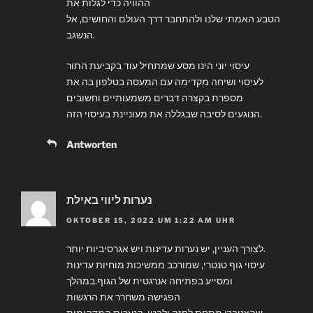
ההוויה כדי לגלות את
הטבע האמתי שלנו ולהתחבר דרך העולם והחושים, אל
הנשגב.
עיסוי יוני הינו מסע שמתחיל עוד בקביעת התור
לעיסוי ושיחה מקדימה עם המעסה בטלפון בה את
מספרת בקצרה דברים משמעותיים וחשובים
הנוגעים לסיבה שבגללה את מעוניינת בעיסוי הזה.
Antworten
נערות ליווי באילת
OKTOBER 15, 2022 UM 1:22 AM UHR
לצורך העניין, יש נערות עדינות ויש אגרסיביות יותר.
עיסוי גוף טנטרי, שמורכב ממשיכות מוחיות עדינות
ומסייע בפתיחה אנרגטית של הגוף.במהלך
הפגישה משחרר את הרגשות
שהצטברו מתחת לחזה ולבטן. הנערות המדהימות