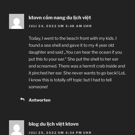
ktovn cẩm nang du lịch việt
JULI 24, 2022 UM 3:48 AM UHR
Today, I went to the beach front with my kids. I
found a sea shell and gave it to my 4 year old
daughter and said „You can hear the ocean if you
put this to your ear.“ She put the shell to her ear
and screamed. There was a hermit crab inside and
it pinched her ear. She never wants to go back! LoL
I know this is totally off topic but I had to tell
someone!
Antworten
blog du lịch việt ktovn
JULI 25, 2022 UM 4:34 PM UHR