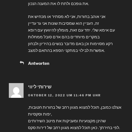
את גופכם ולתת לו את המענה הנכון.
אני אוהב בחורות, אני לא מסתיר או מכחיש את
זה, העניין הוא שמסיבות שונות אני גר עדיין
עם אימא שלי. יחד עם זאת, מומלץ להיוועץ עם רופא
במקרים מיוחדים בהם אדם סובל ממחלות
רקע מסוימות וכן באם מדובר בנשים בהיריון ולבחון
אפשרות לבילוי במתקני הספא בהתאם למצב.
Antworten
שירותי ליווי
OKTOBER 12, 2022 UM 11:46 PM UHR
אצלנו כמובן, תוכל למצוא מגוון רחב של בחורות חטובות,
יפות וסקסיות,
שהינן מקצועיות ומעניקות את מיטב השירותים
לפי בחירתך. כאן תוכל למצוא מגוון רחב של דירות סקס.