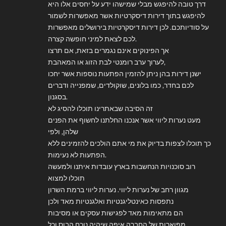
דרך טובה להיפגש מבלי שמישהו ידע על יחסים אלו היא
להיפגש בתוך דירות דיסקרטיות אשר מאפשרות לשמור
על סודיותכם. לכן דירות דיסקרטיות בירושלים מאפשרות
לכם לצאת למיני חופשה קצרה.
אך הפינוקים אינם נגמרים בזאת, אם תרצו
לערוך ערב רומנטי לבת הזוג או המאהבת,
ישנן דירות בהן ניתן להזמין הפתעות נוספות אשר יחכו
לכם בחדר, כמו בלונים, שוקולדים, שמפנייה ודברים
בסגנון.
זה הסיבה שבאתרינו תוכלו להסיג לא
מעט נערות ליווי אשר אנכנו החלתנו לחשוף את הפנים
שלהן, ולפי
כך תוכלו לצפות בדיוק את מי אתם הולכים להזמינים ללא
הפתעות לא נעימות.
רוב סוכנויות הנחשבות בארץ עובדות איתנו ולמעשה
תוכלו למצוא
מגוון רחב של נערות ליווי. נערות ליווי ברמת השרון
נתפסות כאינטליגנטיות ואלגנטיות מאד ולכן
הם מתאימות מאד לפגישות עסקים או מסיבות
מפוארות של החברה איפה שיהיה נוכח הבוס וכל