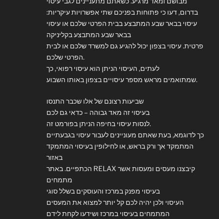
מבושם ומאד מרגיע. כשאתם מתעניינים לגבי עיסוי
בדרום, דעו כי פתוחות בפניכם שתי אפשרויות עיקריות:
עיסוי בבאר שבע המתבצע בבית הפרטי שלכם או עיסוי
בבאר שבע המתבצע בקליניקה
פרטית. עיסוי בצפון יכול להגיע גם למשרד שלכם או לבית
הפרטי שלכם.
לעתים, העיסוי הניתן הוא עיסוי רפואי, כך
שמתואמים מראש מספר עיסויים בצפון באותו השבוע.
שביעות רצונם של אלו שכבר התנסו
בעיסוי זה מאד גבוהה – כדאי גם לכם
לנסות עיסוי בחיפה הניתן בפורמט זה.
כך לדוגמא, בעת שאתם מעוניינים לעבור עיסוי בגבעתיים
המתמקד אך ורק בראש, או לחילופין בעיסוי המתמקד
באזור
הכתפיים. באתר RELAX קיבצנו מעסים ומעסות אשר
מתמחים
בעיסוי מפנק במרכז והעוסקים בשלל סוגי
העיסוי ולכן יהיה לכם קל יותר למצוא את המעסים
המתמחים בעיסוי במרכז ושידעו לקחת לידם