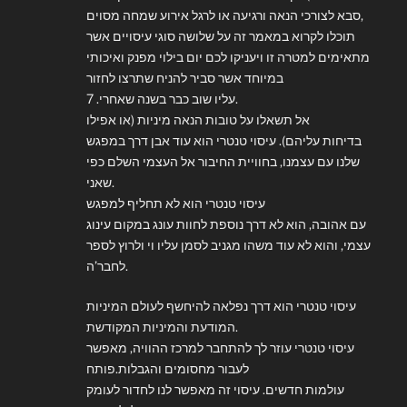
סבא לצורכי הנאה ורגיעה או לרגל אירוע שמחה מסוים,
תוכלו לקרוא במאמר זה על שלושה סוגי עיסויים אשר
מתאימים למטרה זו ויעניקו לכם יום בילוי מפנק ואיכותי
במיוחד אשר סביר להניח שתרצו לחזור
עליו שוב כבר בשנה שאחרי. 7.
אל תשאלו על טובות הנאה מיניות (או אפילו
בדיחות עליהם). עיסוי טנטרי הוא עוד אבן דרך במפגש
שלנו עם עצמנו, בחוויית החיבור אל העצמי השלם כפי
שאני.
עיסוי טנטרי הוא לא תחליף למפגש
עם אהובה, הוא לא דרך נוספת לחוות עונג במקום עינוג
עצמי, והוא לא עוד משהו מגניב לסמן עליו וי ולרוץ לספר
לחבר’ה.
עיסוי טנטרי הוא דרך נפלאה להיחשף לעולם המיניות
המודעת והמיניות המקודשת.
עיסוי טנטרי עוזר לך להתחבר למרכז ההוויה, מאפשר
לעבור מחסומים והגבלות.פותח
עולמות חדשים. עיסוי זה מאפשר לנו לחדור לעומק