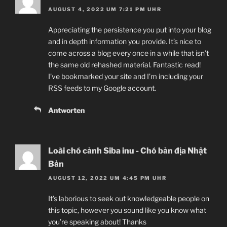
AUGUST 4, 2022 UM 7:21 PM UHR
Appreciating the persistence you put into your blog
and in depth information you provide. It’s nice to
come across a blog every once in a while that isn’t
the same old rehashed material. Fantastic read!
I’ve bookmarked your site and I’m including your
RSS feeds to my Google account.
Antworten
Loài chó cảnh Siba inu - Chó bản địa Nhật
Bản
AUGUST 12, 2022 UM 4:45 PM UHR
It’s laborious to seek out knowledgeable people on
this topic, however you sound like you know what
you’re speaking about! Thanks