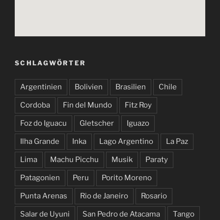
SCHLAGWÖRTER
Argentinien
Bolivien
Brasilien
Chile
Cordoba
Fin del Mundo
Fitz Roy
Foz do Iguacu
Gletscher
Iguazo
Ilha Grande
Inka
Lago Argentino
La Paz
Lima
Machu Picchu
Musik
Paraty
Patagonien
Peru
Porito Moreno
Punta Arenas
Rio de Janeiro
Rosario
Salar de Uyuni
San Pedro de Atacama
Tango