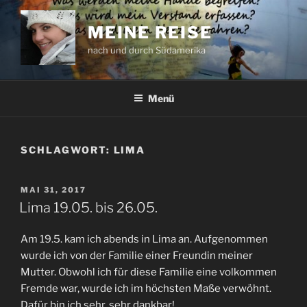
Zum
Inhalt
MEINE REISE
springen
nach und durch Südamerika
Menü
SCHLAGWORT:
LIMA
VERÖFFENTLICHT
MAI 31, 2017
AM
Lima 19.05. bis 26.05.
Am 19.5. kam ich abends in Lima an. Aufgenommen
wurde ich von der Familie einer Freundin meiner
Mutter. Obwohl ich für diese Familie eine volkommen
Fremde war, wurde ich im höchsten Maße verwöhnt.
Dafür bin ich sehr, sehr dankbar!