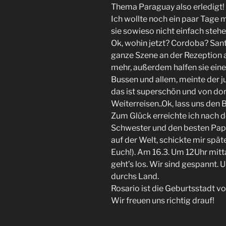
Thema Paraguay also erledigt!
Ich wollte noch ein paar Tage m
sie sowieso nicht einfach stehe
Ok, wohin jetzt? Cordoba? Santa
ganze Szene an der Rezeption a
mehr, außerdem halfen sie ein
Bussen und allem, meinte der j
das ist superschön und von do
Weiterreisen..Ok, lass uns den
Zum Glück erreichte ich nach 
Schwester und den besten Papa
auf der Welt, schickte mir spät
Euch!). Am 16.3. Um 12Uhr mitt
geht’s los. Wir sind gespannt.
durchs Land.
Rosario ist die Geburtsstadt von
Wir freuen uns richtig drauf!