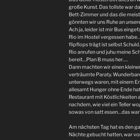
große Kunst. Das tollste war d
Bett-Zimmer und das die meiste 
gönnten wir uns Ruhe an unserer
Ach ja, leider ist mir Bus einge
Rio im Hostel vergessen habe…
flipflops trägt ist selbst Schul
Rio anrufen und juhu meine Sc
bereit…Plan B muss her….
Dann machten wir einen kleine
verträumte Paraty. Wunderbares
unterwegs waren, mit einem E
allesamt Hunger ohne Ende hatt
Restaurant mit Köstlichkeiten au
nachdem, wie viel ein Teller w
sowas von satt essen…das war 
Am nächsten Tag hat es den ga
Nächte gebucht hatten, war vo