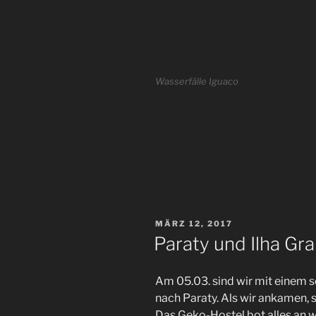
Wasserfälle Iguaco
VERÖFFENTLICHT
MÄRZ 12, 2017
AM
Paraty und Ilha Gr
Am 05.03. sind wir mit einem 
nach Paraty. Als wir ankamen, 
Das Geko-Hostel bot alles an 