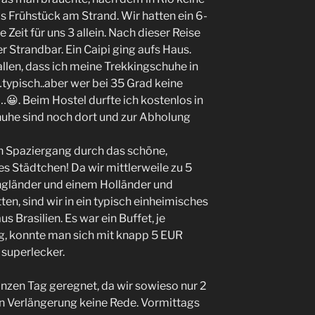
as Frühstück am Strand. Wir hatten ein 6-
Zeit für uns 3 allein. Nach dieser Reise
 Strandbar. Ein Caipi ging aufs Haus.
fallen, dass ich meine Trekkingschuhe in
typisch..aber wer bei 35 Grad keine
d…😀. Beim Hostel durfte ich kostenlos in
huhe sind noch dort und zur Abholung
n Spaziergang durch das schöne,
 Städtchen! Da wir mittlerweile zu 5
ngländer und einem Holländer und
en, sind wir in ein typisch einheimisches
s Brasilien. Es war ein Buffet, je
og, konnte man sich mit knapp 5 EUR
superlecker.
nzen Tag geregnet, da wir sowieso nur 2
n Verlängerung keine Rede. Vormittags