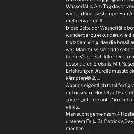
Wasserfälle. Am Tag davor ver
wir den Einreisestempel von Ar
mehr erwarten!!!
Diese Seite der Wasserfälle bo
wunderbar zu erkunden, wie die
trotzdem einig, das die brasili
war. Man muss sie beide sehen.
bunte Vögel, Schildkröten,…ma
besonderen Ereignis. Mit Nase
Erfahrungen. Aurelie musste ei
kämpfen😂😁….
Abends eigentlich total ferti
mit unserem Hostel auf Host
sagen: „interessant…“ in ner h
gings..
Man sucht gemeinsam 4 Hostels
unserem Fall…St. Patrick’s Da
machen….