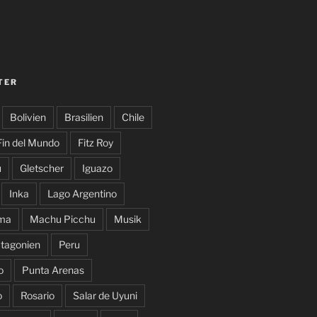
TER
Bolivien
Brasilien
Chile
Fin del Mundo
Fitz Roy
u
Gletscher
Iguazo
Inka
Lago Argentino
ma
Machu Picchu
Musik
tagonien
Peru
o
Punta Arenas
o
Rosario
Salar de Uyuni