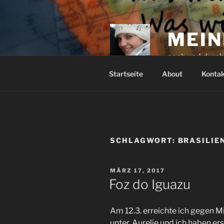
Zum
Inhalt
springen
MEIN
nach und durc
Startseite
About
Kontak
SCHLAGWORT:
BRASILIE
VERÖFFENTLICHT
MÄRZ 17, 2017
AM
Foz do Iguazu
Am 12.3. erreichte ich gegen Mi
unter. Aurelie und ich haben e