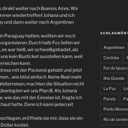
es direkt weiter nach Buenos Aires. Wir
immer wiedertreffen! Johana und ich
ay und dann weiter nach Argentinen
SCHLAGWÖR
n Paraguay hatten, wollten wir noch
organisieren. Durch halb Foz liefen wir
Argentinien
 es war heiß, wir schweißgebadet, als
 uns kein Busticket ausstellen kann, weil
Cordoba
erreichen kann.
Foz do Iguac
ress mit der Packerei gehabt und jetzt
ommen…wie blöd einfach. Keine Real mehr
Ilha Grande
eiterreisen, machten die Situation nicht
La Paz
Li
 überlegten wir uns Plan B. Als Johana
 wie das mit der Einreise ist, fragte ich
Paraty
Pa
chaut hatte. Denn ich kann jederzeit
Porito Moren
eschlagen, eröffnete sie mir, dass sie ein
Rio de Janeir
Dollar kostet.