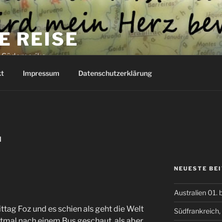
E REISE
h Südamerika
t
Impressum
Datenschutzerklärung
N
NEUESTE BE
Australien 01. 
ttag Foz und es schien als geht die Welt
Südfrankreich, 
rstmal nach einem Bus geschaut, als aber