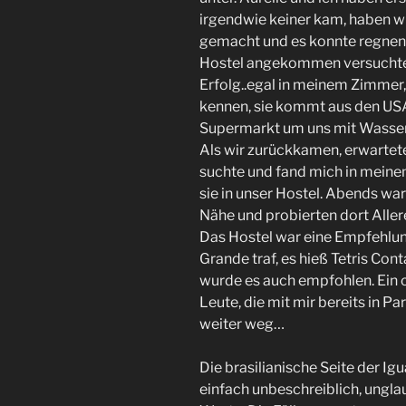
irgendwie keiner kam, haben wi
gemacht und es konnte regnen w
Hostel angekommen versuchte i
Erfolg..egal in meinem Zimmer, 
kennen, sie kommt aus den US
Supermarkt um uns mit Wasser 
Als wir zurückkamen, erwartete
suchte und fand mich in meine
sie in unser Hostel. Abends wa
Nähe und probierten dort Aller
Das Hostel war eine Empfehlung
Grande traf, es hieß Tetris Con
wurde es auch empfohlen. Ein c
Leute, die mit mir bereits in 
weiter weg…
Die brasilianische Seite der Ig
einfach unbeschreiblich, ungl