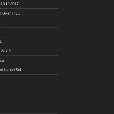
s 18.12.2017
old Germany…
i…
6.
 26.05.
zca
 Isla del Sol