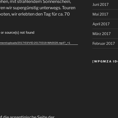
sehen, mit strahlendem Sonnenschein,
Juni 2017
ren wir supergünstig unterwegs. Touren
ten, wir erlebten den Tag für ca. 70
Mai 2017
April 2017
 or source(s) not found
März 2017
Februar 2017
wp-content/uploads/2017/03/VID-20170319-WA0028.mp4?_=1
[WPGMZA ID=
 die argentinische Seite der