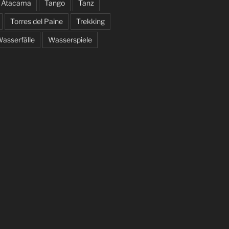
e Atacama
Tango
Tanz
Torres del Paine
Trekking
asserfälle
Wasserspiele