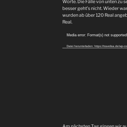
Worte. Die Fälle von unten zu 
besser geht’s nicht. Wieder wa
wurden ab über 120 Real angebo
Real.
Video-
Media error: Format(s) not supported
Player
Datei herunterladen: https://travelisa.de/
Am nächsten Tag gingen wir auf