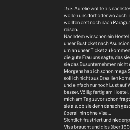
15.3. Aurelie wollte als nächst
wollen uns dort oder wo auch 
wollten erst noch nach Paragu
reisen.
Nachdem wir schon ein Hostel i
unser Busticket nach Asuncion 
um an unser Ticket zu kommen,
die gute Frau uns sagte, das sie
sie das Busunternehmen nicht 
Morgens hab ich schon mega St
soll ich nicht aus Brasilien k
und einfach nur noch Lust auf W
besser. Völlig fertig am Hostel,
mich am Tag zuvor schon fragte,
sie als, ob sie denn danach ges
überall hin ohne Visa…
Sichtlich frustriert und niederg
Visa braucht und dies über 160 