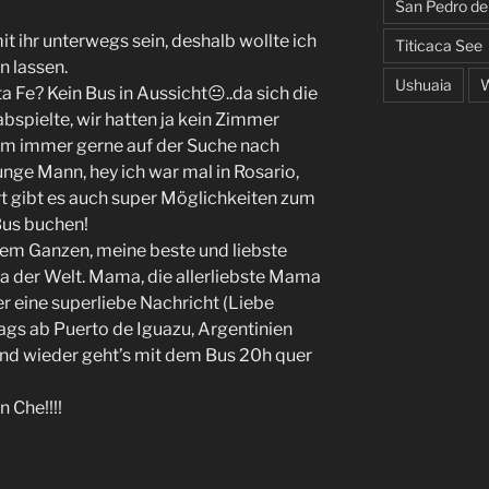
San Pedro d
it ihr unterwegs sein, deshalb wollte ich
Titicaca See
n lassen.
Ushuaia
W
 Fe? Kein Bus in Aussicht😐..da sich die
bspielte, wir hatten ja kein Zimmer
em immer gerne auf der Suche nach
unge Mann, hey ich war mal in Rosario,
rt gibt es auch super Möglichkeiten zum
 Bus buchen!
dem Ganzen, meine beste und liebste
 der Welt. Mama, die allerliebste Mama
er eine superliebe Nachricht (Liebe
ags ab Puerto de Iguazu, Argentinien
 Und wieder geht’s mit dem Bus 20h quer
 Che!!!!