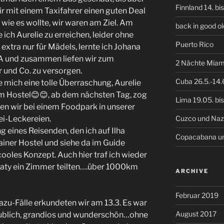
Finnland 14. bi
r mit einem Taxifahrer einen guten Deal
ie es wollte, wir waren am Ziel. Am
back in good 
ch Aurelie zu erreichen, leider ohne
Puerto Rico
extra nur für Mädels, lernte ich Johana
A und zusammen liefen wir zum
2 Nächte Miam
und Co. zu versorgen.
Cuba 26.5.-14.
 mich eine tolle Überraschung, Aurelie
m Hostel😊😊, ab dem nächsten Tag, zog
Lima 19.05. bis
ren wir bei einem Foodpark in unserer
Cuzco und Na
ei-Leckereien.
 eines Reisenden, den ich auf Ilha
Copacabana und
tainer Hostel und siehe da im Guide
ooles Konzept. Auch hier traf ich wieder
Paraty ein Zimmer teilten….über 1000km
ARCHIVE
Februar 2019
uazu-Fälle erkundeten wir am 13.3. Es war
August 2017
aublich, grandios und wunderschön…ohne