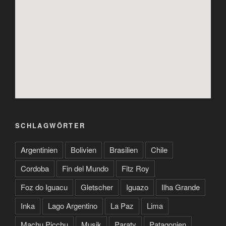
SCHLAGWÖRTER
Argentinien
Bolivien
Brasilien
Chile
Cordoba
Fin del Mundo
Fitz Roy
Foz do Iguacu
Gletscher
Iguazo
Ilha Grande
Inka
Lago Argentino
La Paz
Lima
Machu Picchu
Musik
Paraty
Patagonien