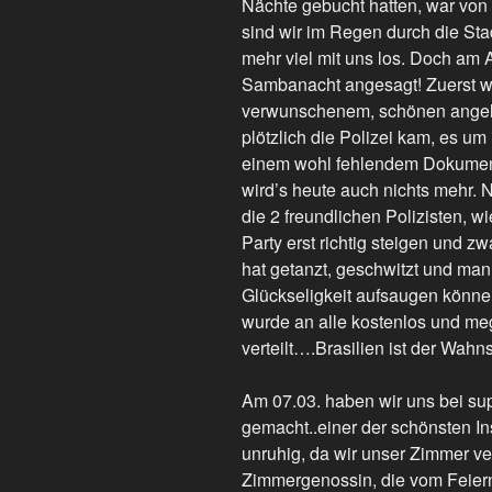
Nächte gebucht hatten, war von
sind wir im Regen durch die Sta
mehr viel mit uns los. Doch am 
Sambanacht angesagt! Zuerst w
verwunschenem, schönen angeleg
plötzlich die Polizei kam, es um
einem wohl fehlendem Dokument 
wird’s heute auch nichts mehr.
die 2 freundlichen Polizisten, 
Party erst richtig steigen und z
hat getanzt, geschwitzt und man 
Glückseligkeit aufsaugen können
wurde an alle kostenlos und meg
verteilt….Brasilien ist der Wahnsi
Am 07.03. haben wir uns bei su
gemacht..einer der schönsten In
unruhig, da wir unser Zimmer v
Zimmergenossin, die vom Feiern