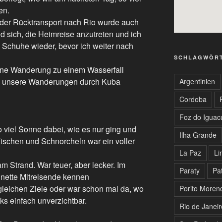
en.
er Rücktransport nach Rio wurde auch
d sich, die Heimreise anzutreten und ich
e Schuhe wieder, bevor ich weiter nach
SCHLAGWÖR
ine Wanderung zu einem Wasserfall
d unsere Wanderungen durch Kuba
Argentinien
Cordoba
Foz do Iguac
o viel Sonne dabei, wie es nur ging und
Ilha Grande
ischen und Schnorcheln war ein voller
La Paz
Li
 Strand. War teuer, aber lecker. Im
Paraty
Pa
 nette Mitreisende kennen
 gleichen Ziele oder war schon mal da, wo
Porito Moren
ks einfach unverzichtbar.
Rio de Janeir