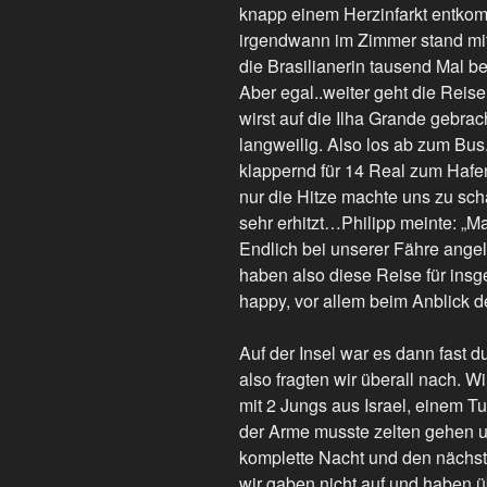
knapp einem Herzinfarkt entk
irgendwann im Zimmer stand mit
die Brasilianerin tausend Mal be
Aber egal..weiter geht die Reis
wirst auf die Ilha Grande gebrac
langweilig. Also los ab zum Bus
klappernd für 14 Real zum Haf
nur die Hitze machte uns zu sc
sehr erhitzt…Philipp meinte: „
Endlich bei unserer Fähre angel
haben also diese Reise für ins
happy, vor allem beim Anblick d
Auf der Insel war es dann fast d
also fragten wir überall nach. Wi
mit 2 Jungs aus Israel, einem Tut
der Arme musste zelten gehen un
komplette Nacht und den nächs
wir gaben nicht auf und haben üb