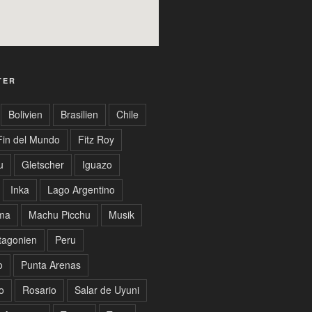
TER
Bolivien
Brasilien
Chile
Fin del Mundo
Fitz Roy
u
Gletscher
Iguazo
Inka
Lago Argentino
ma
Machu Picchu
Musik
tagonien
Peru
o
Punta Arenas
o
Rosario
Salar de Uyuni