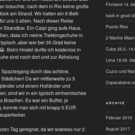
Finnland 14. b
an brauchte, nach dem in Rio keine große
tück am Strand. Wir hatten ein 6-Bett-
back in good 
für uns 3 allein. Nach dieser Reise
Puerto Rico
 Strandbar. Ein Caipi ging aufs Haus.
fallen, dass ich meine Trekkingschuhe in
2 Nächte Mia
ypisch..aber wer bei 35 Grad keine
Cuba 26.5.-14.
…😀. Beim Hostel durfte ich kostenlos in
uhe sind noch dort und zur Abholung
Lima 19.05. bis
n Spaziergang durch das schöne,
Cuzco und Naz
Städtchen! Da wir mittlerweile zu 5
Copacabana und
gländer und einem Holländer und
n, sind wir in ein typisch einheimisches
 Brasilien. Es war ein Buffet, je
ARCHIVE
og, konnte man sich mit knapp 5 EUR
superlecker.
Februar 2019
August 2017
zen Tag geregnet, da wir sowieso nur 2