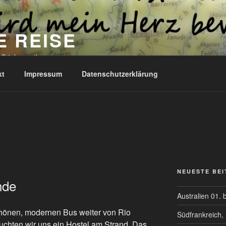
E REISE
 Südamerika
kt
Impressum
Datenschutzerklärung
NEUESTE BE
nde
Australien 01. 
chönen, modernen Bus weiter von Rio
Südfrankreich, 
uchten wir uns ein Hostel am Strand. Das