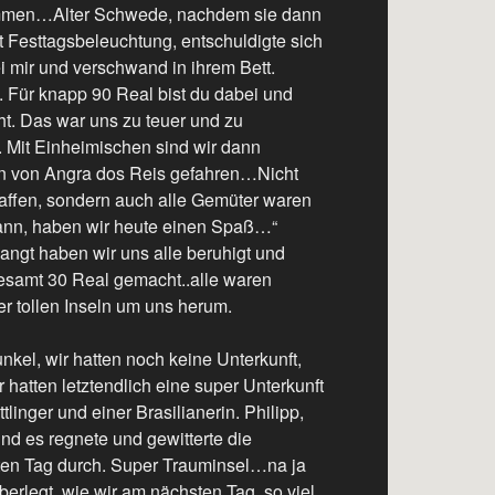
ommen…Alter Schwede, nachdem sie dann
 Festtagsbeleuchtung, entschuldigte sich
i mir und verschwand in ihrem Bett.
e. Für knapp 90 Real bist du dabei und
ht. Das war uns zu teuer und zu
. Mit Einheimischen sind wir dann
en von Angra dos Reis gefahren…Nicht
haffen, sondern auch alle Gemüter waren
Mann, haben wir heute einen Spaß…“
angt haben wir uns alle beruhigt und
gesamt 30 Real gemacht..alle waren
er tollen Inseln um uns herum.
unkel, wir hatten noch keine Unterkunft,
r hatten letztendlich eine super Unterkunft
tlinger und einer Brasilianerin. Philipp,
d es regnete und gewitterte die
ten Tag durch. Super Trauminsel…na ja
erlegt, wie wir am nächsten Tag, so viel