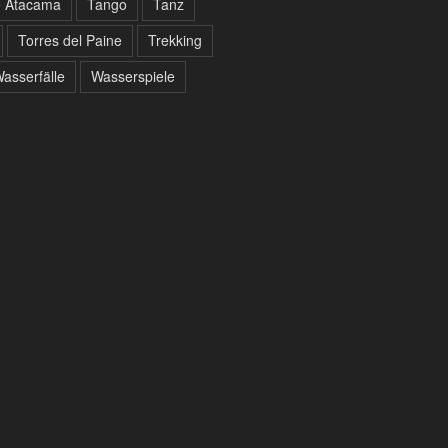
e Atacama
Tango
Tanz
Torres del Paine
Trekking
asserfälle
Wasserspiele