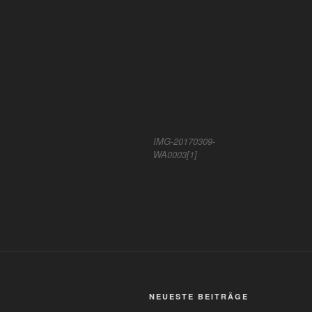
IMG-20170309-
WA0003[1]
NEUESTE BEITRÄGE