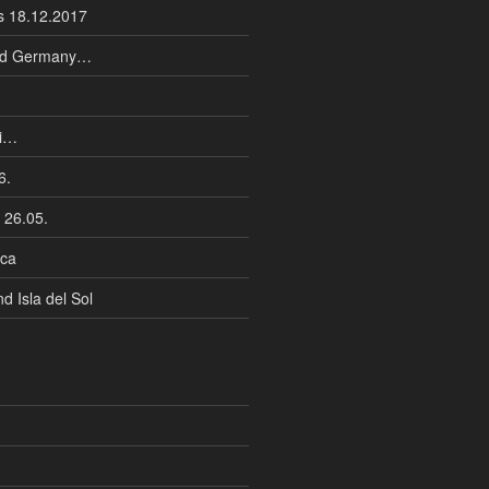
is 18.12.2017
old Germany…
mi…
6.
 26.05.
ca
 Isla del Sol