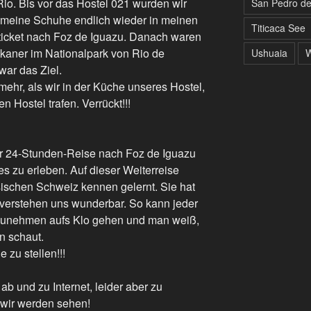
io. Bis vor das Hostel 021 wurden wir
San Pedro d
 meine Schuhe endlich wieder in meinen
Titicaca See
icket nach Foz de Iguazu. Danach waren
kaner im Nationalpark von Rio de
Ushuaia
W
war das Ziel.
ehr, als wir in der Küche unseres Hostel,
 Hostel trafen. Verrückt!!!
ner 24-Stunden-Reise nach Foz de Iguazu
s zu erleben. Auf dieser Weiterreise
sischen Schweiz kennen gelernt. Sie hat
r verstehen uns wunderbar. So kann jeder
tzunehmen aufs Klo gehen und man weiß,
n schaut.
 zu stellen!!!
ab und zu Internet, leider aber zu
…wir werden sehen!