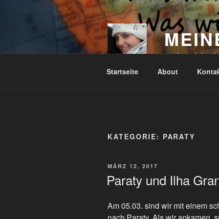
Zum
Inhalt
springen
MEIN
nach und durch
Startseite
About
Konta
KATEGORIE:
PARATY
VERÖFFENTLICHT
MÄRZ 12, 2017
AM
Paraty und Ilha Gra
Am 05.03. sind wir mit einem s
nach Paraty. Als wir ankamen, s