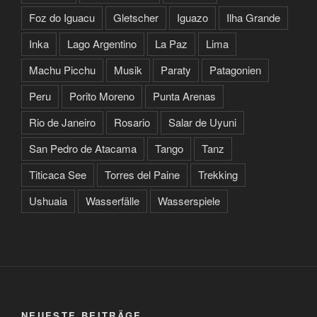
Foz do Iguacu
Gletscher
Iguazo
Ilha Grande
Inka
Lago Argentino
La Paz
Lima
Machu Picchu
Musik
Paraty
Patagonien
Peru
Porito Moreno
Punta Arenas
Rio de Janeiro
Rosario
Salar de Uyuni
San Pedro de Atacama
Tango
Tanz
Titicaca See
Torres del Paine
Trekking
Ushuaia
Wasserfälle
Wasserspiele
NEUESTE BEITRÄGE