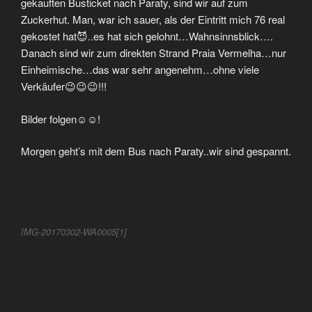
gekauften Busticket nach Paraty, sind wir auf zum
Zuckerhut. Man, war ich sauer, als der Eintritt mich 76 real
gekostet hat😈..es hat sich gelohnt…Wahnsinnsblick….
Danach sind wir zum direkten Strand Praia Vermelha…nur
Einheimische…das war sehr angenehm…ohne viele
Verkäufer😉😉😉!!!
Bilder folgen☺☺!
Morgen geht’s mit dem Bus nach Paraty..wir sind gespannt.
IMG-20170302-WA0005[1]