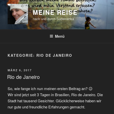
Zum
Inhalt
MEINE REISE
springen
nach und durch Südamerika
Menü
KATEGORIE:
RIO DE JANEIRO
VERÖFFENTLICHT
MÄRZ 6, 2017
AM
Rio de Janeiro
So, wie fange ich nun meinen ersten Beitrag an? 😉
Wir sind jetzt seit 3 Tagen in Brasilien, Rio de Janeiro. Die
Stadt hat tausend Gesichter. Glücklicherweise haben wir
nur gute und freundliche Erfahrungen gemacht.