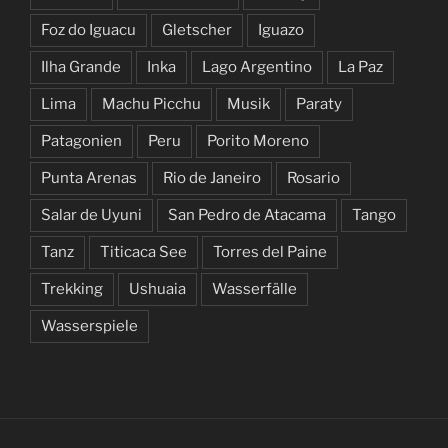
Foz do Iguacu
Gletscher
Iguazo
Ilha Grande
Inka
Lago Argentino
La Paz
Lima
Machu Picchu
Musik
Paraty
Patagonien
Peru
Porito Moreno
Punta Arenas
Rio de Janeiro
Rosario
Salar de Uyuni
San Pedro de Atacama
Tango
Tanz
Titicaca See
Torres del Paine
Trekking
Ushuaia
Wasserfälle
Wasserspiele