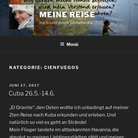
Zum
Inhalt
MEINE REISE
springen
nach und durch Südamerika
Menü
KATEGORIE:
CIENFUEGOS
VERÖFFENTLICHT
JUNI 17, 2017
AM
Cuba 26.5.-14.6.
„El Oriente“, den Osten wollte ich unbedingt auf meiner
2ten Reise nach Kuba erkunden und erleben. Und
natürlich so viel es geht an Strände!
Mein Flieger landete im altbekannten Havanna, die
absolut zu meinen Lieblingsstädten zählt und meiner