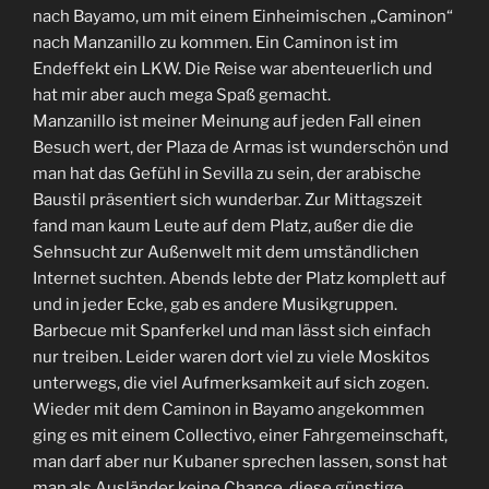
nach Bayamo, um mit einem Einheimischen „Caminon“
nach Manzanillo zu kommen. Ein Caminon ist im
Endeffekt ein LKW. Die Reise war abenteuerlich und
hat mir aber auch mega Spaß gemacht.
Manzanillo ist meiner Meinung auf jeden Fall einen
Besuch wert, der Plaza de Armas ist wunderschön und
man hat das Gefühl in Sevilla zu sein, der arabische
Baustil präsentiert sich wunderbar. Zur Mittagszeit
fand man kaum Leute auf dem Platz, außer die die
Sehnsucht zur Außenwelt mit dem umständlichen
Internet suchten. Abends lebte der Platz komplett auf
und in jeder Ecke, gab es andere Musikgruppen.
Barbecue mit Spanferkel und man lässt sich einfach
nur treiben. Leider waren dort viel zu viele Moskitos
unterwegs, die viel Aufmerksamkeit auf sich zogen.
Wieder mit dem Caminon in Bayamo angekommen
ging es mit einem Collectivo, einer Fahrgemeinschaft,
man darf aber nur Kubaner sprechen lassen, sonst hat
man als Ausländer keine Chance, diese günstige