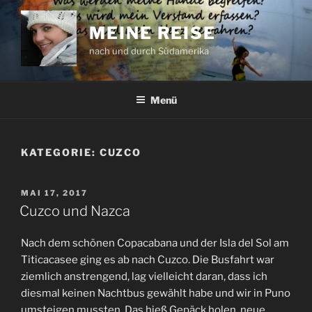
Zum
Inhalt
MEINE REISE
springen
nach und durch Südamerika
Menü
KATEGORIE:
CUZCO
VERÖFFENTLICHT
MAI 17, 2017
AM
Cuzco und Nazca
Nach dem schönen Copacabana und der Isla del Sol am
Titicacasee ging es ab nach Cuzco. Die Busfahrt war
ziemlich anstrengend, lag vielleicht daran, dass ich
diesmal keinen Nachtbus gewählt habe und wir in Puno
umsteigen mussten. Das hieß Gepäck holen, neue