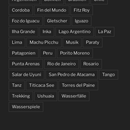
Cordoba
Fin del Mundo
Fitz Roy
Foz do Iguacu
Gletscher
Iguazo
Ilha Grande
Inka
Lago Argentino
La Paz
Lima
Machu Picchu
Musik
Paraty
Patagonien
Peru
Porito Moreno
Punta Arenas
Rio de Janeiro
Rosario
Salar de Uyuni
San Pedro de Atacama
Tango
Tanz
Titicaca See
Torres del Paine
Trekking
Ushuaia
Wasserfälle
Wasserspiele