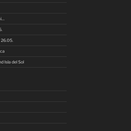
i…
6.
 26.05.
zca
 Isla del Sol