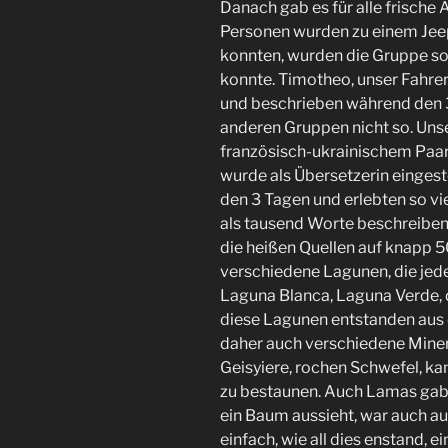
Danach gab es für alle frische
Personen wurden zu einem Jeep 
konnten, wurden die Gruppe s
konnte. Timotheo, unser Fahrer, 
und beschrieben während den 3 
anderen Gruppen nicht so. Un
französisch-ukrainischem Paar, e
wurde als Übersetzerin eingestel
den 3 Tagen und erlebten so vi
als tausend Worte beschreiben.
die heißen Quellen auf knapp 
verschiedene Lagunen, die jede
Laguna Blanca, Laguna Verde, d
diese Lagunen entstanden aus 
daher auch verschiedene Miner
Geisyiere, rochen Schwefel, k
zu bestaunen. Auch Lamas gab 
ein Baum aussieht, war auch
einfach, wie all dies enstand,