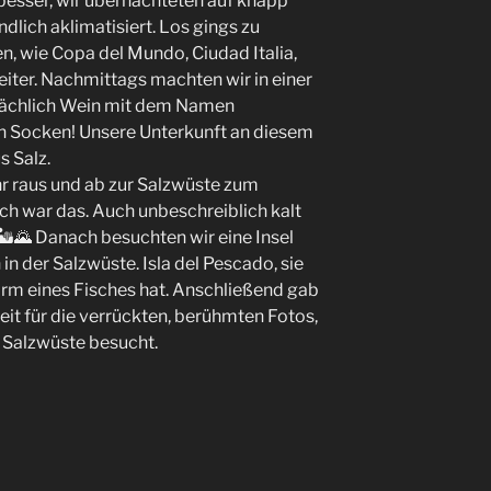
 besser, wir übernachteten auf knapp
lich aklimatisiert. Los gings zu
, wie Copa del Mundo, Ciudad Italia,
ter. Nachmittags machten wir in einer
atsächlich Wein mit dem Namen
en Socken! Unsere Unterkunft an diesem
s Salz.
r raus und ab zur Salzwüste zum
h war das. Auch unbeschreiblich kalt
🏜🌄 Danach besuchten wir eine Insel
n der Salzwüste. Isla del Pescado, sie
Form eines Fisches hat. Anschließend gab
eit für die verrückten, berühmten Fotos,
 Salzwüste besucht.