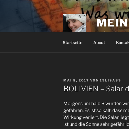
Zum
Inhalt
springen
MEIN
nach und durc
Startseite
About
Kontak
VERÖFFENTLICHT
MAI 8, 2017
VON
19LISA89
AM
BOLIVIEN – Salar d
Morgens um halb 8 wurden wir 
gefahren. Es ist so kalt, dass 
Wirkung verliert. Die Salar lie
ist und die Sonne sehr gefährlic