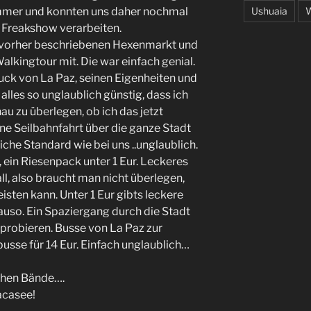
immer und konnten uns daher nochmal
Ushuaia
W
 Freakshow verarbeiten.
 vorher beschriebenen Hexenmarkt und
lkingtour mit. Die war einfach genial.
uck von La Paz, seinen Eigenheiten und
 alles so unglaublich günstig, dass ich
 zu überlegen, ob ich das jetzt
ne Seilbahnfahrt über die ganze Stadt
iche Standard wie bei uns ..unglaublich.
ein Riesenpack unter 1 Eur. Leckeres
ll, also braucht man nicht überlegen,
isten kann. Unter 1 Eur gibts leckere
auso. Ein Spaziergang durch die Stadt
probieren. Busse von La Paz zur
sse für 14 Eur. Einfach unglaublich…
chen Bände….
acasee!