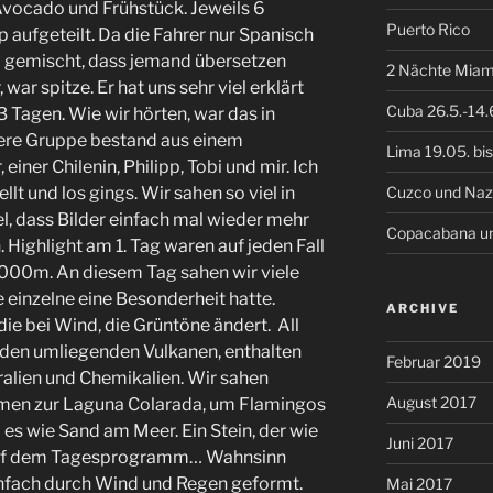
 Avocado und Frühstück. Jeweils 6
Puerto Rico
aufgeteilt. Da die Fahrer nur Spanisch
o gemischt, dass jemand übersetzen
2 Nächte Miam
war spitze. Er hat uns sehr viel erklärt
Cuba 26.5.-14.
Tagen. Wie wir hörten, war das in
sere Gruppe bestand aus einem
Lima 19.05. bis
iner Chilenin, Philipp, Tobi und mir. Ich
Cuzco und Na
lt und los gings. Wir sahen so viel in
el, dass Bilder einfach mal wieder mehr
Copacabana und
 Highlight am 1. Tag waren auf jeden Fall
5000m. An diesem Tag sahen wir viele
 einzelne eine Besonderheit hatte.
ARCHIVE
ie bei Wind, die Grüntöne ändert. All
den umliegenden Vulkanen, enthalten
Februar 2019
alien und Chemikalien. Wir sahen
August 2017
amen zur Laguna Colarada, um Flamingos
es wie Sand am Meer. Ein Stein, der wie
Juni 2017
 auf dem Tagesprogramm… Wahnsinn
 einfach durch Wind und Regen geformt.
Mai 2017