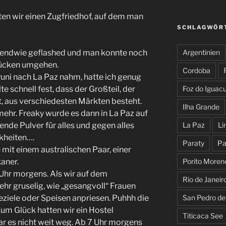
en wir einen Zugfriedhof, auf dem man
SCHLAGWÖR
rgendwie geflashed und man konnte noch
Argentinien
rücken umgehen.
Cordoba
uni nach La Paz nahm, hatte ich genug
te schnell fest, dass der Großteil, der
Foz do Iguac
t, aus verschiedesten Märkten besteht.
Ilha Grande
hr. Freaky wurde es dann in La Paz auf
ende Pulver für alles und gegen alles
La Paz
Li
kheiten….
Paraty
Pa
 mit einem australischen Paar, einer
aner.
Porito Moren
 Uhr morgens. Als wir auf dem
Rio de Janeir
hr gruselig, wie „gesangvoll“ Frauen
ziele oder Speisen anpriesen. Puhhh die
San Pedro d
Zum Glück hatten wir ein Hostel
Titicaca See
ar es nicht weit weg. Ab 7 Uhr morgens