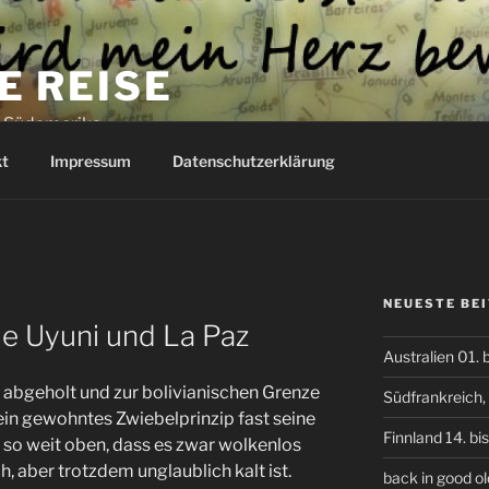
E REISE
h Südamerika
t
Impressum
Datenschutzerklärung
NEUESTE BE
e Uyuni und La Paz
Australien 01. 
abgeholt und zur bolivianischen Grenze
Südfrankreich, 
mein gewohntes Zwiebelprinzip fast seine
Finnland 14. bi
gt so weit oben, dass es zwar wolkenlos
h, aber trotzdem unglaublich kalt ist.
back in good 