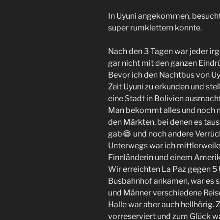
In Uyuni angekommen, besucht
super rumklettern konnte.
Nach den 3 Tagen war jeder i
gar nicht mit den ganzen Eind
Bevor ich den Nachtbus von Uy
Zeit Uyuni zu erkunden und stell
eine Stadt in Bolivien ausmach
Man bekommt alles und noch me
den Märkten, bei denen es taus
gab😂 und noch andere Verrüc
Unterwegs war ich mittlerweile
Finnländerin und einem Amerik
Wir erreichten La Paz gegen 5
Busbahnhof ankamen, war es se
und Männer verschiedene Reise
Halle war aber auch hellhörig. 
vorreserviert und zum Glück w