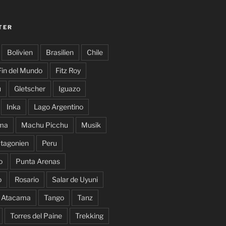
TER
Bolivien
Brasilien
Chile
Fin del Mundo
Fitz Roy
u
Gletscher
Iguazo
Inka
Lago Argentino
ma
Machu Picchu
Musik
tagonien
Peru
o
Punta Arenas
o
Rosario
Salar de Uyuni
e Atacama
Tango
Tanz
Torres del Paine
Trekking