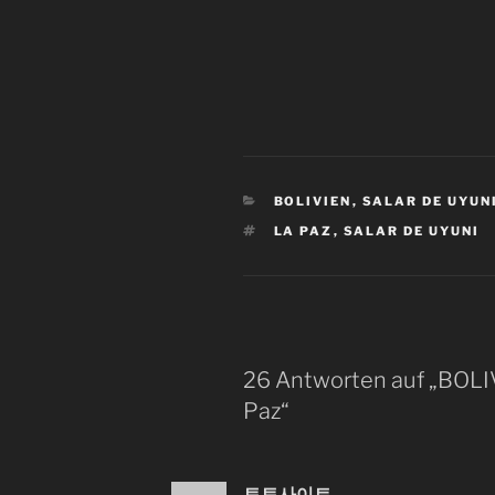
KATEGORIEN
BOLIVIEN
,
SALAR DE UYUN
SCHLAGWÖRTER
LA PAZ
,
SALAR DE UYUNI
26 Antworten auf „BOLIV
Paz“
토토사이트