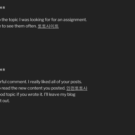
UHR
o the topic I was looking for for an assignment.
e to see them often.
토토사이트
UHR
ul comment. I really liked all of your posts.
 read the new content you posted.
안전토토사
 topic if you wrote it. I’ll leave my blog
 out.