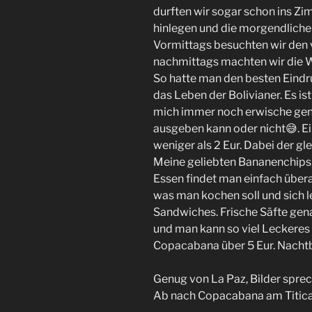
durften wir sogar schon ins Z
hinlegen und die morgendliche
Vormittags besuchten wir den
nachmittags machten wir die Wa
So hatte man den besten Eindr
das Leben der Bolivianer. Es ist
mich immer noch erwische genau
ausgeben kann oder nicht😅. Ei
weniger als 2 Eur. Dabei der gle
Meine geliebten Bananenchips, 
Essen findet man einfach übera
was man kochen soll und sich le
Sandwiches. Frische Säfte gen
und man kann so viel Leckeres 
Copacabana über 5 Eur. Nachtbu
Genug von La Paz, Bilder spre
Ab nach Copacabana am Titic