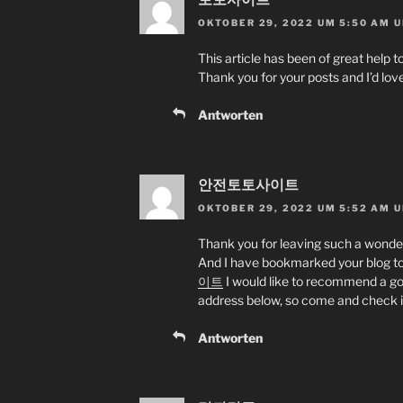
OKTOBER 29, 2022 UM 5:50 AM 
This article has been of great help t
Thank you for your posts and I’d lov
Antworten
안전토토사이트
OKTOBER 29, 2022 UM 5:52 AM 
Thank you for leaving such a wonderf
And I have bookmarked your blog to
이트
I would like to recommend a good
address below, so come and check it
Antworten