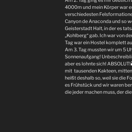
Am 2. Tag ging es mir deutlich
4000m und mein Körper war end
verschiedesten Felsformationen
Canyon de Anaconda und so wei
Geisterstadt Halt, in der es t
„Kohlberg“ gab. Ich war von d
Tag war ein Hostel komplett au
Am 3. Tag mussten wir um 5 Uh
Sonnenaufgang! Unbeschreiblic
aber es lohnte sich! ABSOLUT!
mit tausenden Kakteen, mitten i
heißt deshalb so, weil sie die 
es Frühstück und wir waren ber
die jeder machen muss, der die