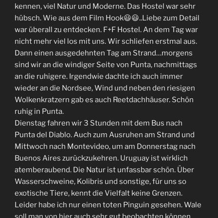
kennen, viel Natur und Moderne. Das Hostel war sehr
hübsch. Wie aus dem Film Hook😃😃..Liebe zum Detail
war überall zu entdecken. F+F Hostel. An dem Tag war
nicht mehr viel los mit uns. Wir schliefen erstmal aus.
Dann einen ausgedehnten Tag am Strand…morgens
sind wir an die windiger Seite von Punta, nachmittags
an die ruhigere. Irgendwie dachte ich auch immer
wieder an die Nordsee, Wind und neben den riesigen
Wolkenkratzern gab es auch Reetdachhäuser. Schön
ruhig in Punta.
Dienstag fahren wir 3 Stunden mit dem Bus nach
Punta del Diablo. Auch zum Ausruhen am Strand und
Mittwoch nach Montevideo, um am Donnerstag nach
Buenos Aires zurückzukehren. Uruguay ist wirklich
atemberaubend. Die Natur ist unfassbar schön. Über
Wasserschweine, Kolibris und sonstige, für uns so
exotische Tiere, kennt die Vielfalt keine Grenzen.
Leider habe ich nur einen toten Pinguin gesehen. Wale
soll man von hier auch sehr gut beobachten können.