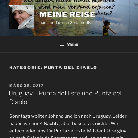
Zum
Inhalt
MEINE REISE
springen
nach und durch Südamerika
Menü
KATEGORIE:
PUNTA DEL DIABLO
VERÖFFENTLICHT
MÄRZ 29, 2017
AM
Uruguay – Punta del Este und Punta del
Diablo
Sonntags wollten Johana und ich nach Uruguay. Leider
haben wir nur 4 Nächte, aber besser als nichts. Wir
entschieden uns für Punta del Este. Mit der Fähre ging