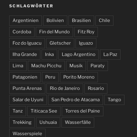
SCHLAGWÖRTER
Argentinien
Bolivien
Brasilien
Chile
Cordoba
Fin del Mundo
Fitz Roy
Foz do Iguacu
Gletscher
Iguazo
Ilha Grande
Inka
Lago Argentino
La Paz
Lima
Machu Picchu
Musik
Paraty
Patagonien
Peru
Porito Moreno
Punta Arenas
Rio de Janeiro
Rosario
Salar de Uyuni
San Pedro de Atacama
Tango
Tanz
Titicaca See
Torres del Paine
Trekking
Ushuaia
Wasserfälle
Wasserspiele