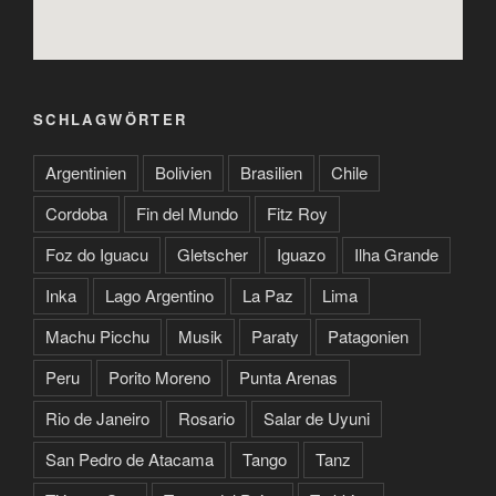
SCHLAGWÖRTER
Argentinien
Bolivien
Brasilien
Chile
Cordoba
Fin del Mundo
Fitz Roy
Foz do Iguacu
Gletscher
Iguazo
Ilha Grande
Inka
Lago Argentino
La Paz
Lima
Machu Picchu
Musik
Paraty
Patagonien
Peru
Porito Moreno
Punta Arenas
Rio de Janeiro
Rosario
Salar de Uyuni
San Pedro de Atacama
Tango
Tanz